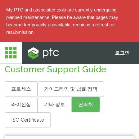
My PTC and associated tools are currently undergoing
planned maintenance. Please be aware that pages may
become temporarily unavailable, requiring a refresh or
resubmission
로그인
Customer Support Guide
프로세스
가이드라인 및 법률 정책
라이선싱
기타 정보
연락처
ISO Certificate