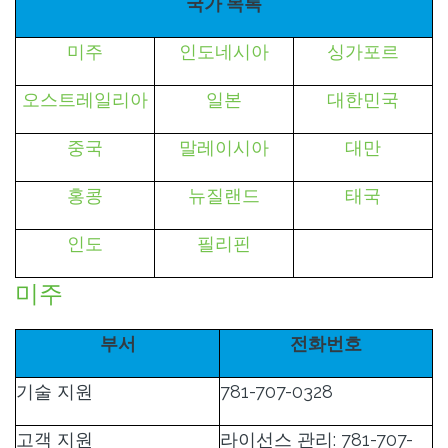
국가 목록
미주
인도네시아
싱가포르
오스트레일리아
일본
대한민국
중국
말레이시아
대만
홍콩
뉴질랜드
태국
인도
필리핀
미주
부서
전화번호
기술 지원
781-707-0328
고객 지원
라이선스 관리: 781-707-