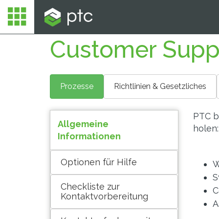
Customer Supp
Prozesse
Richtlinien & Gesetzliches
PTC bi
Allgemeine
holen:
Informationen
Optionen für Hilfe
W
S
Checkliste zur
C
Kontaktvorbereitung
A